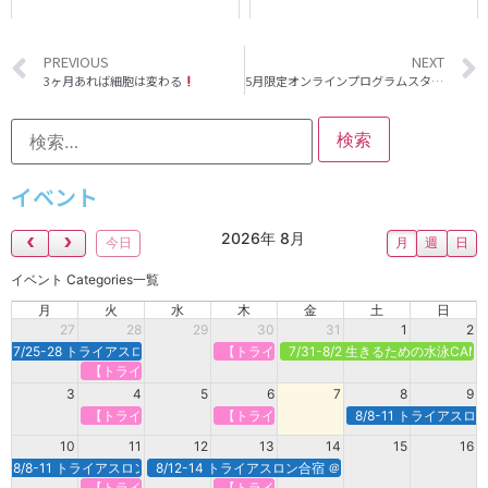
PREVIOUS
NEXT
3ヶ月あれば細胞は変わる
5月限定オンラインプログラムスタート
イベント
2026年 8月
今日
月
週
日
イベント Categories一覧
月
火
水
木
金
土
日
27
28
29
30
31
1
2
7/25-28 トライアスロン合宿＠新潟県村上市
【トライアスロンで強くなる】定期オンライ
7/31-8/2 生きるための水泳CA
【トライアスロンで強くなる】定期オンライン＠火曜
3
4
5
6
7
8
9
【トライアスロンで強くなる】定期オンライン＠火曜
【トライアスロンで強くなる】定期オンライ
8/8-11 トライアス
10
11
12
13
14
15
16
8/8-11 トライアスロン合宿＠白馬
8/12-14 トライアスロン合宿 ＠諏訪・蓼科
【トライアスロンで強くなる】定期オンライン＠火曜
【トライアスロンで強くなる】定期オンライ