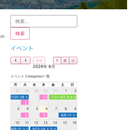
pm
イベント
今日
月
週
日
2026年 8月
イベント Categories一覧
月
火
水
木
金
土
日
27
28
29
30
31
1
2
7/25-28 トライアスロン合宿＠新潟県村上市
【トライアスロンで強くなる】定期オンライン＠木曜
7/31-8/2 生きるための水泳CAMP＠館山
【トライアスロンで強くなる】定期オンライン＠火曜
3
4
5
6
7
8
9
【トライアスロンで強くなる】定期オンライン＠火曜
【トライアスロンで強くなる】定期オンライン＠木曜
8/8-11 トライアスロン合宿＠白馬
10
11
12
13
14
15
16
8/8-11 トライアスロン合宿＠白馬
8/12-14 トライアスロン合宿 ＠諏訪・蓼科