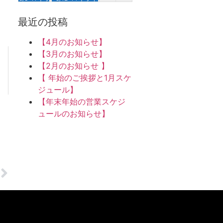
【トライアスロンで強くなる】定期オンライン＠火曜
【トライアスロンで強くなる】定期オンライン＠木曜
17
18
19
20
21
22
23
最近の投稿
【トライアスロンで強くなる】定期オンライン＠火曜
【トライアスロンで強くなる】定期オンライン＠木曜
8/22-23 バイクラン合宿＠霞ヶ浦
【4月のお知らせ】
24
25
26
27
28
29
30
【3月のお知らせ】
【トライアスロンで強くなる】定期オンライン＠火曜
【トライアスロンで強くなる】定期オンライン＠木曜
8/29 トライアスロン1DAYトレーニング＠
8/30 生きるための水泳 1Day＠油壺
【2月のお知らせ 】
31
1
2
3
4
5
6
【 年始のご挨拶と1月スケ
【トライアスロンで強くなる】定期オンライン＠火曜
【トライアスロンで強くなる】定期オンライン＠木曜
ジュール】
【年末年始の営業スケジ
ュールのお知らせ】