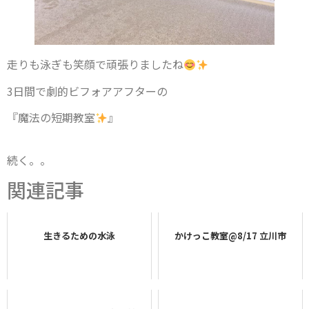
走りも泳ぎも笑顔で頑張りましたね
3日間で劇的ビフォアアフターの
『魔法の短期教室
』
続く。。
関連記事
生きるための水泳
かけっこ教室@8/17 立川市