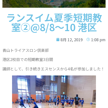
ランスイム夏季短期教
室②@8/8〜10 港区
8月 12, 2019
1:08 pm
青山トライアスロン倶楽部
港区2校目での短期教室3日間
講師として、引き続きエスセンスから4名が参加しました！