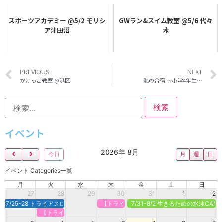
スポーツアカデミー @5/2 モリシ
GWラン&スイム教室 @5/6 代々
ア津田沼
木
PREVIOUS
NEXT
かけっこ教室 @港区
海の合宿 〜小学4年生〜
イベント
2026年 8月
今日
月
週
日
イベント Categories一覧
月
火
水
木
金
土
日
27
28
29
30
31
1
2
7/25-28 トライアスロン合宿＠新潟県村上市
【トライアスロンで強くなる】定期オンライ
7/31-8/2 生きるための水泳CA
【トライアスロンで強くなる】定期オンライン＠火曜