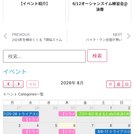
【イベント紹介】
6/12オーシャンスイム練習会@
油壺
PREVIOUS
NEXT
2025年を締めくくる『煩悩スイム』開催
バイク・ラン合宿が熱い
イベント
2026年 8月
今日
月
週
日
イベント Categories一覧
月
火
水
木
金
土
日
27
28
29
30
31
1
2
7/25-28 トライアスロン合宿＠新潟県村上市
【トライアスロンで強くなる】定期オンライ
7/31-8/2 生きるための水泳CA
【トライアスロンで強くなる】定期オンライン＠火曜
3
4
5
6
7
8
9
【トライアスロンで強くなる】定期オンライン＠火曜
【トライアスロンで強くなる】定期オンライ
8/8-11 トライアス