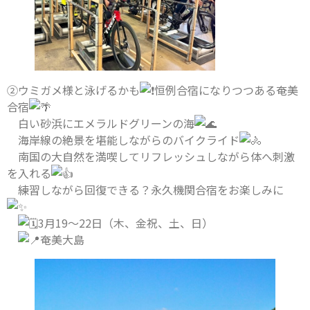
②ウミガメ様と泳げるかも
恒例合宿になりつつある奄美
合宿
白い砂浜にエメラルドグリーンの海
海岸線の絶景を堪能しながらのバイクライド
南国の大自然を満喫してリフレッシュしながら体へ刺激
を入れる
練習しながら回復できる？永久機関合宿をお楽しみに
3月19〜22日（木、金祝、土、日）
奄美大島