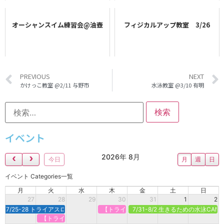
オーシャンスイム練習会@油壺
フィジカルアップ教室 3/26
PREVIOUS
NEXT
かけっこ教室 @2/11 与野市
水泳教室 @3/10 有明
イベント
2026年 8月
今日
月
週
日
イベント Categories一覧
月
火
水
木
金
土
日
27
28
29
30
31
1
2
7/25-28 トライアスロン合宿＠新潟県村上市
【トライアスロンで強くなる】定期オンライ
7/31-8/2 生きるための水泳CA
【トライアスロンで強くなる】定期オンライン＠火曜