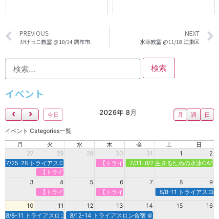
PREVIOUS
NEXT
かけっこ教室 @10/14 調布市
水泳教室 @11/18 江東区
イベント
2026年 8月
今日
月
週
日
イベント Categories一覧
月
火
水
木
金
土
日
27
28
29
30
31
1
2
7/25-28 トライアスロン合宿＠新潟県村上市
【トライアスロンで強くなる】定期オンライ
7/31-8/2 生きるための水泳CA
【トライアスロンで強くなる】定期オンライン＠火曜
3
4
5
6
7
8
9
【トライアスロンで強くなる】定期オンライン＠火曜
【トライアスロンで強くなる】定期オンライ
8/8-11 トライアス
10
11
12
13
14
15
16
8/8-11 トライアスロン合宿＠白馬
8/12-14 トライアスロン合宿 ＠諏訪・蓼科