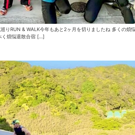
巡りRUN & WALK今年もあと2ヶ月を切りましたね 多く
煩悩退散合宿 […]