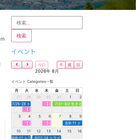
pm
イベント
そ
今日
月
週
日
2026年 8月
イベント Categories一覧
月
火
水
木
金
土
日
27
28
29
30
31
1
2
7/25-28 トライアスロン合宿＠新潟県村上市
【トライアスロンで強くなる】定期オンライン＠木曜
7/31-8/2 生きるための水泳CAMP＠館山
【トライアスロンで強くなる】定期オンライン＠火曜
3
4
5
6
7
8
9
【トライアスロンで強くなる】定期オンライン＠火曜
【トライアスロンで強くなる】定期オンライン＠木曜
8/8-11 トライアスロン合宿＠白馬
10
11
12
13
14
15
16
8/8-11 トライアスロン合宿＠白馬
8/12-14 トライアスロン合宿 ＠諏訪・蓼科