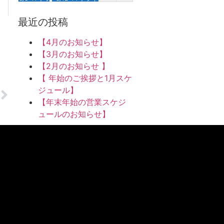
【トライアスロンで強くなる】定期オンライン＠火曜
【トライアスロンで強くなる】定期オンライン＠木曜
17
18
19
20
21
22
23
最近の投稿
【トライアスロンで強くなる】定期オンライン＠火曜
【トライアスロンで強くなる】定期オンライン＠木曜
8/22-23 バイクラン合宿＠霞ヶ浦
【4月のお知らせ】
24
25
26
27
28
29
30
【3月のお知らせ】
【トライアスロンで強くなる】定期オンライン＠火曜
【トライアスロンで強くなる】定期オンライン＠木曜
8/29 トライアスロン1DAYトレーニング＠
8/30 生きるための水泳 1Day＠油壺
【2月のお知らせ 】
31
1
2
3
4
5
6
【 年始のご挨拶と1月スケ
【トライアスロンで強くなる】定期オンライン＠火曜
【トライアスロンで強くなる】定期オンライン＠木曜
ジュール】
【年末年始の営業スケジ
ュールのお知らせ】