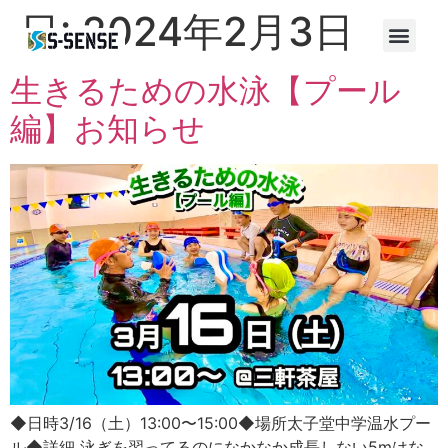
日:
2024年2月3日
生きるための水泳【プール
編】お知らせ
◆日時3/16（土）13:00〜15:00◆場所太子堂中学温水プー
ル◆詳細 泳ぎを習ってるのになかなか成長しない5mはな