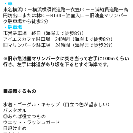
・車
東名横浜I.C－横浜横須賀道路－衣笠I.C－三浦縦貫道路ー高
円坊出口または林IC－R134－油壷入口－旧油壷マリンパー
ク駐車場から徒歩2分
・駐車場
市営駐車場 終日（海岸まで徒歩8分）
アイエスカフェ駐車場 24時間（海岸まで徒歩8分）
旧マリンパーク駐車場 24時間（海岸まで徒歩2分）
※旧京急油壷マリンパークに突き当って右手に100mくらい
行き、左手に林道があり坂を下るとすぐ海岸です。
■準備するもの
水着・ゴーグル・キャップ（目立つ色が望ましい）
バスタオル
◎あれば役立つもの
ウエット・ラッシュガード
日焼け止め