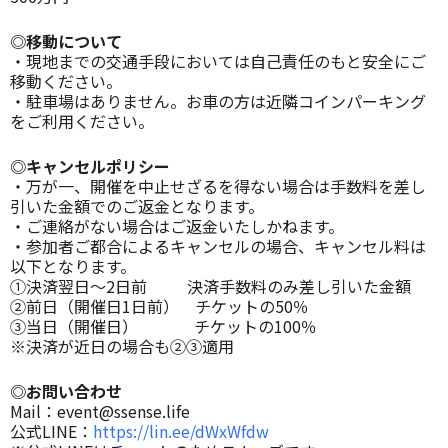
◎移動について
・現地までの交通手段においては自己責任のもと安全にご
移動ください。
・駐車場はありません。お車の方は近隣コインパーキング
をご利用ください。
◎キャンセルポリシー
・万が一、開催を中止せざるを得ない場合は手数料を差し
引いた金額でのご返金となります。
・ご連絡がない場合はご返金いたしかねます。
・参加者ご都合によるキャンセルの場合、キャンセル料は
以下となります。
①決済翌日〜2日前 決済手数料のみ差し引いた金額
②前日（開催日1日前） チケットの50％
③当日（開催日） チケットの100％
※決済が近日の場合も②③適用
◎お問い合わせ
Mail：event@ssense.life
公式LINE：
https://lin.ee/dWxWfdw