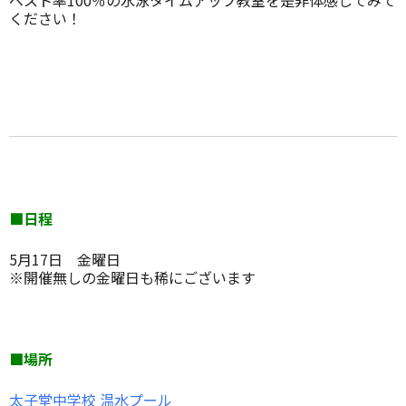
ベスト率100％の水泳タイムアップ教室を是非体感してみて
ください！
■日程
5月17日 金曜日
※開催無しの金曜日も稀にございます
■場所
太子堂中学校 温水プール